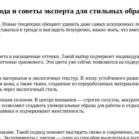
да и советы эксперта для стильных обр
м. Новые тенденции обещают удивить даже самых искушенных люб
ваться в тренде и выглядеть безупречно, важно знать, что име
.
цвета и насыщенные оттенки. Такой выбор подчеркнет индивиду
оттенки оранжевого. Эти цвета уже сейчас появляются на подиу
материалов и экологичных текстур. В эпоху устойчивого развит
 и кожа, а также ткани, созданные из переработанных материалов
ь через экологичный стиль.
менным уклоном. В центре внимания — строгие силуэты, аккурат
и позволяют создавать универсальные образы для работы и отды
намики и подчеркивают женственность.
нками. Такой подход поможет выглядеть свежо и современно, не
. Эксперименты с цветом — один из способов выделиться и под