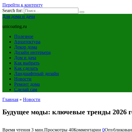
Перейти к контенту
Search for:
Для дома и дачи
unicoating.ru
Полезное
Архитектура
Декор дома
Дизайн интерьера
Дом и дача
Как выбрать
Как сделать
Ландшафтный дизайн
Новости
Ремонт дома
Сделай сам
Главная
»
Новости
Будущее моды: ключевые тренды 2026 го
Время чтения
3 мин.
Просмотры
40
Комментарии
0
Опубликован