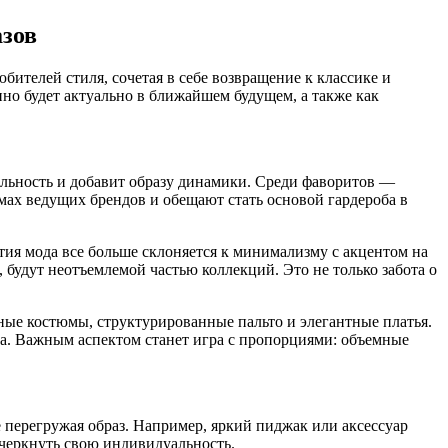
азов
ителей стиля, сочетая в себе возвращение к классике и
нно будет актуально в ближайшем будущем, а также как
альность и добавит образу динамики. Среди фаворитов —
мах ведущих брендов и обещают стать основой гардероба в
ия мода все больше склоняется к минимализму с акцентом на
, будут неотъемлемой частью коллекций. Это не только забота о
ные костюмы, структурированные пальто и элегантные платья.
ха. Важным аспектом станет игра с пропорциями: объемные
 перегружая образ. Например, яркий пиджак или аксессуар
черкнуть свою индивидуальность.