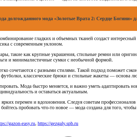
ода долгожданного мода «Золотые Врата 2: Сердце Богини» дл
 Комбинирование гладких и объемных тканей создаст интересный
ссика с современным уклоном.
ары, такие как крупные украшения, стильные ремни или оригин
рьги и минималистичные сумки с необычной формой.
гко сочетаются с разными стилями. Такой подход поможет сэконо
 футболки, классические брюки и стильные жакеты — основа лю
тировать. Мода быстро меняется, и важно уметь адаптировать н
дивидуальность и оставаться актуальным.
ом ярких перемен и вдохновения. Следуя советам профессионалов
бойтесь пробовать что-то новое — мода создана для того, чтоб
tps://gazon-easy.ru
,
https://gezgaly.spb.ru