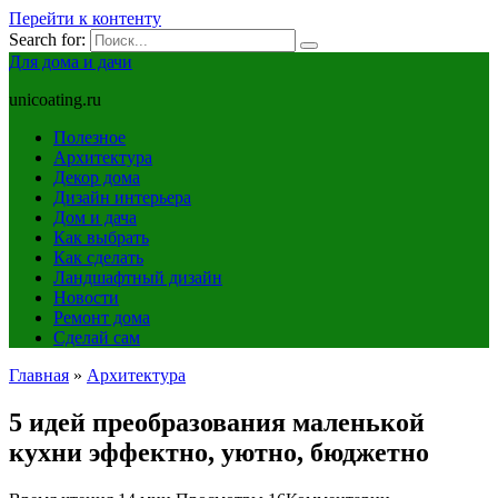
Перейти к контенту
Search for:
Для дома и дачи
unicoating.ru
Полезное
Архитектура
Декор дома
Дизайн интерьера
Дом и дача
Как выбрать
Как сделать
Ландшафтный дизайн
Новости
Ремонт дома
Сделай сам
Главная
»
Архитектура
5 идей преобразования маленькой
кухни эффектно, уютно, бюджетно