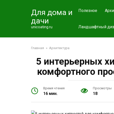
Перейти
к
Для дома и
Полезное
Архи
контенту
дачи
Ландшафтный диз
unicoating.ru
Главная
»
Архитектура
5 интерьерных х
комфортного про
Время чтения
Просмотры
16 мин.
18