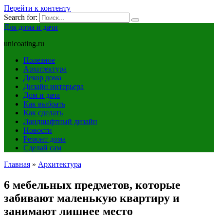
Перейти к контенту
Search for:
Для дома и дачи
unicoating.ru
Полезное
Архитектура
Декор дома
Дизайн интерьера
Дом и дача
Как выбрать
Как сделать
Ландшафтный дизайн
Новости
Ремонт дома
Сделай сам
Главная
»
Архитектура
6 мебельных предметов, которые
забивают маленькую квартиру и
занимают лишнее место