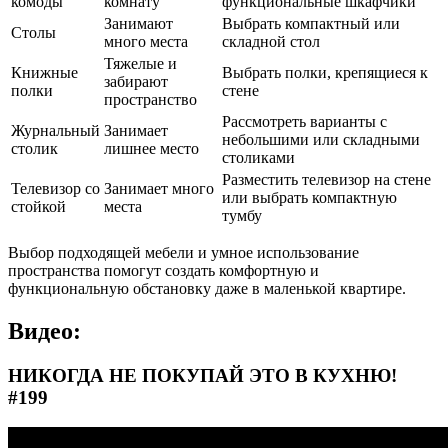
комоды
комнату
функциональные шкафчики
Занимают
Выбрать компактный или
Столы
много места
складной стол
Тяжелые и
Книжные
Выбрать полки, крепящиеся к
забирают
полки
стене
пространство
Рассмотреть варианты с
Журнальный
Занимает
небольшими или складными
столик
лишнее место
столиками
Разместить телевизор на стене
Телевизор со
Занимает много
или выбрать компактную
стойкой
места
тумбу
Выбор подходящей мебели и умное использование
пространства помогут создать комфортную и
функциональную обстановку даже в маленькой квартире.
Видео:
НИКОГДА НЕ ПОКУПАЙ ЭТО В КУХНЮ!
#199