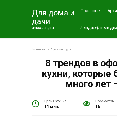
Перейти
к
Для дома и
Полезное
Архи
контенту
дачи
Ландшафтный диз
unicoating.ru
Главная
»
Архитектура
8 трендов в оф
кухни, которые
много лет 
Время чтения
Просмотры
11 мин.
16