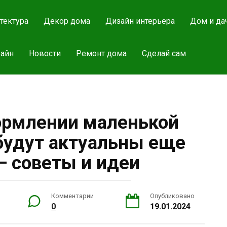
тектура
Декор дома
Дизайн интерьера
Дом и да
айн
Новости
Ремонт дома
Сделай сам
ормлении маленькой
 будут актуальны еще
— советы и идеи
Комментарии
Опубликовано
0
19.01.2024