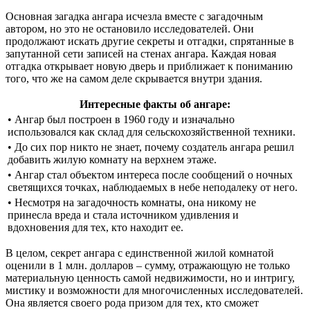
Основная загадка ангара исчезла вместе с загадочным
автором, но это не остановило исследователей. Они
продолжают искать другие секреты и отгадки, спрятанные в
запутанной сети записей на стенах ангара. Каждая новая
отгадка открывает новую дверь и приближает к пониманию
того, что же на самом деле скрывается внутри здания.
Интересные факты об ангаре:
• Ангар был построен в 1960 году и изначально
использовался как склад для сельскохозяйственной техники.
• До сих пор никто не знает, почему создатель ангара решил
добавить жилую комнату на верхнем этаже.
• Ангар стал объектом интереса после сообщений о ночных
светящихся точках, наблюдаемых в небе неподалеку от него.
• Несмотря на загадочность комнаты, она никому не
принесла вреда и стала источником удивления и
вдохновения для тех, кто находит ее.
В целом, секрет ангара с единственной жилой комнатой
оценили в 1 млн. долларов – сумму, отражающую не только
материальную ценность самой недвижимости, но и интригу,
мистику и возможности для многочисленных исследователей.
Она является своего рода призом для тех, кто сможет