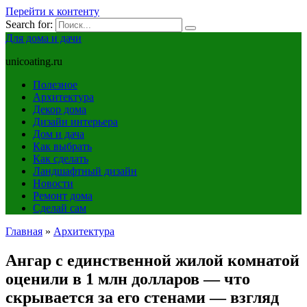
Перейти к контенту
Search for:
Для дома и дачи
unicoating.ru
Полезное
Архитектура
Декор дома
Дизайн интерьера
Дом и дача
Как выбрать
Как сделать
Ландшафтный дизайн
Новости
Ремонт дома
Сделай сам
Главная
»
Архитектура
Ангар с единственной жилой комнатой
оценили в 1 млн долларов — что
скрывается за его стенами — взгляд