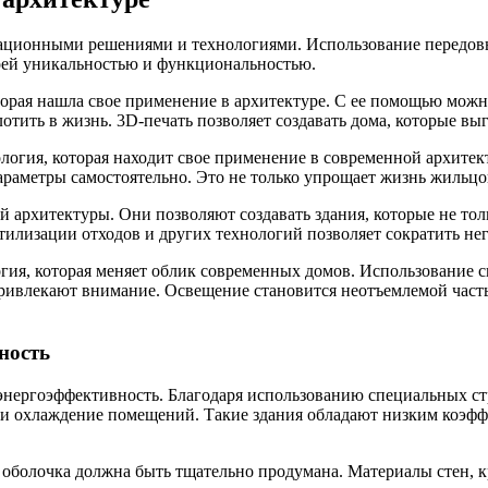
ационными решениями и технологиями. Использование передовых
воей уникальностью и функциональностью.
орая нашла свое применение в архитектуре. С ее помощью можно
тить в жизнь. 3D-печать позволяет создавать дома, которые вы
огия, которая находит свое применение в современной архитект
параметры самостоятельно. Это не только упрощает жизнь жильц
архитектуры. Они позволяют создавать здания, которые не тол
утилизации отходов и других технологий позволяет сократить н
ия, которая меняет облик современных домов. Использование с
ривлекают внимание. Освещение становится неотъемлемой часть
ность
о энергоэффективность. Благодаря использованию специальных 
е и охлаждение помещений. Такие здания обладают низким коэ
оболочка должна быть тщательно продумана. Материалы стен, к