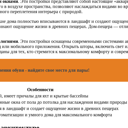
и окнами
. Эти постройки представляют собой настоящие «акв
го в воздухе пространства, позволяют наслаждаться видами во 
ого переплетения интерьера с природой.
акие дома полностью вписываются в ландшафт и создают ощущен
инают ощущение жизни в древних пещерах. Дом-пещера — отличн
ологиями
. Эти постройки оснащены современными системами ав
д или мобильного приложения. Открыть шторы, включить свет и
аны для тех, кто стремится к максимальному комфорту и совре
ения обуви - найдите свое место для пары!
Особенности
й, имеет причалы для яхт и крытые бассейны
нные окна от пола до потолка для наслаждения видами природы
 в ландшафт и создает ощущение жизни в древних пещерах
оматизации и умного дома для максимального комфорта
 архитектуре