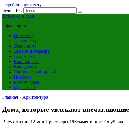
Перейти к контенту
Search for:
Для дома и дачи
unicoating.ru
Полезное
Архитектура
Декор дома
Дизайн интерьера
Дом и дача
Как выбрать
Как сделать
Ландшафтный дизайн
Новости
Ремонт дома
Сделай сам
Главная
»
Архитектура
Дома, которые увлекают впечатляющие
Время чтения
12 мин.
Просмотры
18
Комментарии
0
Опубликова