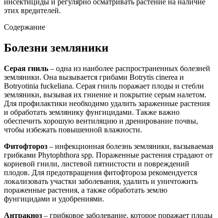
инсектициды и регулярно осматривать растение на наличие
этих вредителей.
Содержание
Болезни земляники
Серая гниль
– одна из наиболее распространенных болезней
земляники. Она вызывается грибами Botrytis cinerea и
Botryotinia fuckeliana. Серая гниль поражает плоды и стебли
земляники, вызывая их гниение и покрытие серым налетом.
Для профилактики необходимо удалить зараженные растения
и обработать землянику фунгицидами. Также важно
обеспечить хорошую вентиляцию и дренирование почвы,
чтобы избежать повышенной влажности.
Фитофтороз
– инфекционная болезнь земляники, вызываемая
грибками Phytophthora spp. Пораженные растения страдают от
корневой гнили, листевой пятнистости и повреждений
плодов. Для предотвращения фитофтороза рекомендуется
локализовать участки заболевания, удалить и уничтожить
пораженные растения, а также обработать землю
фунгицидами и удобрениями.
Антракноз
– грибковое заболевание, которое поражает плоды