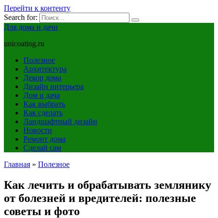
Перейти к контенту
Search for:
Для дома и дачи
unicoating.ru
Полезное
Архитектура
Декор дома
Дизайн интерьера
Дом и дача
Как выбрать
Как сделать
Ландшафтный дизайн
Новости
Ремонт дома
Сделай сам
Главная
»
Полезное
Как лечить и обрабатывать землянику
от болезней и вредителей: полезные
советы и фото