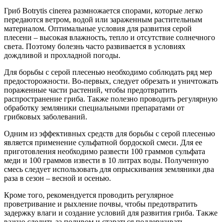
Гриб Botrytis cinerea размножается спорами, которые легко
передаются ветром, водой или зараженным растительным
материалом. Оптимальные условия для развития серой
плесени – высокая влажность, тепло и отсутствие солнечного
света. Поэтому болезнь часто развивается в условиях
дождливой и прохладной погоды.
Для борьбы с серой плесенью необходимо соблюдать ряд мер
предосторожности. Во-первых, следует обрезать и уничтожать
пораженные части растений, чтобы предотвратить
распространение гриба. Также полезно проводить регулярную
обработку земляники специальными препаратами от
грибковых заболеваний.
Одним из эффективных средств для борьбы с серой плесенью
является применение сульфатной бордоской смеси. Для ее
приготовления необходимо развести 100 граммов сульфата
меди и 100 граммов извести в 10 литрах воды. Полученную
смесь следует использовать для опрыскивания земляники два
раза в сезон – весной и осенью.
Кроме того, рекомендуется проводить регулярное
проветривание и рыхление почвы, чтобы предотвратить
задержку влаги и создание условий для развития гриба. Также
важно следить за поливом и стараться поддерживать