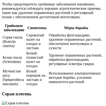
Чтобы предотвратить грибковые заболевания земляники,
рекомендуется соблюдать хорошие агротехнические приемы,
такие как удаление пораженных растений и регулярный
полив с обеспечением достаточной вентиляции.
Грибковое
Симптомы
Меры борьбы
заболевание
Сероватый
Обработка фунгицидами,
Серая гниль
налет на
удаление пораженных растений,
(Botrytis
плодах и
обеспечение вентиляции и
cinerea)
листьях
сухости
Белый,
Удаление пораженных растений,
Белая гниль
пушистый
обработка фунгицидами,
(Sclerotinia)
налет на
регулярные осмотры грядок
плодах
Мучнистая
Белый
Использование альтернативных
роса
порошок на
методов борьбы, усиление
(Sphaerotheca
листьях и
иммунитета растений
macularis)
плодах
Серая плесень