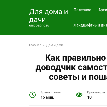
Перейти
к
Для дома и
Полезное
Архи
контенту
дачи
Ландшафтный диз
unicoating.ru
Главная
»
Дом и дача
Как правильно
доводчик самост
советы и пош
Время чтения
Просмотры
15 мин.
10