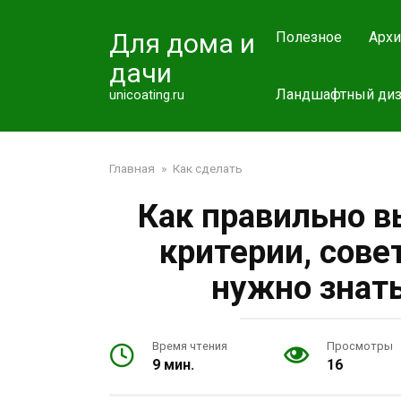
Перейти
к
Для дома и
Полезное
Архи
контенту
дачи
Ландшафтный диз
unicoating.ru
Главная
»
Как сделать
Как правильно в
критерии, сове
нужно знат
Время чтения
Просмотры
9 мин.
16