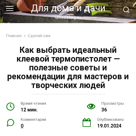
Перейти
Для дома и дачи
к
контенту
unicoating.ru
Главная
»
Сделай сам
Как выбрать идеальный
клеевой термопистолет —
полезные советы и
рекомендации для мастеров и
творческих людей
Время чтения
Просмотры
12 мин.
36
Комментарии
Опубликовано
0
19.01.2024