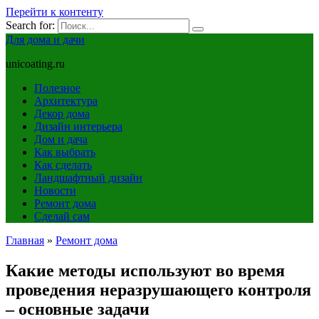
Перейти к контенту
Search for:
Для дома и дачи
unicoating.ru
Полезное
Архитектура
Декор дома
Дизайн интерьера
Дом и дача
Как выбрать
Как сделать
Ландшафтный дизайн
Новости
Ремонт дома
Сделай сам
Главная
»
Ремонт дома
Какие методы используют во время
проведения неразрушающего контроля
– основные задачи