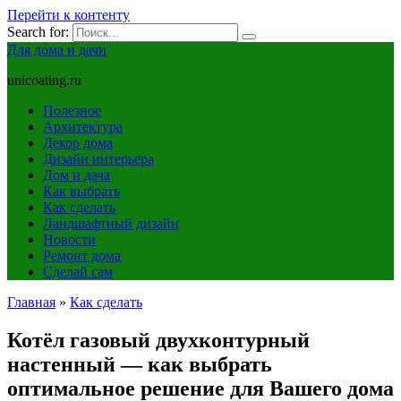
Перейти к контенту
Search for:
Для дома и дачи
unicoating.ru
Полезное
Архитектура
Декор дома
Дизайн интерьера
Дом и дача
Как выбрать
Как сделать
Ландшафтный дизайн
Новости
Ремонт дома
Сделай сам
Главная
»
Как сделать
Котёл газовый двухконтурный
настенный — как выбрать
оптимальное решение для Вашего дома