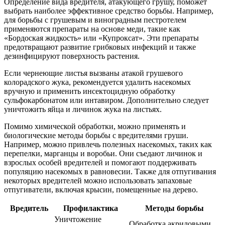
Определение вида вредителя, атакующего грушу, поможет
выбрать наиболее эффективное средство борьбы. Например,
для борьбы с грушевым и виноградным пестротелем
применяются препараты на основе меди, такие как
«Бордоская жидкость» или «Купроксат». Эти препараты
предотвращают развитие грибковых инфекций и также
дезинфицируют поверхность растения.
Если чернеющие листья вызваны атакой грушевого
колорадского жука, рекомендуется удалить насекомых
вручную и применить инсектоцидную обработку
сульфокарбонатом или интавиром. Дополнительно следует
уничтожить яйца и личинок жука на листьях.
Помимо химической обработки, можно применять и
биологические методы борьбы с вредителями груши.
Например, можно привлечь полезных насекомых, таких как
перепелки, марганцы и воробьи. Они съедают личинок и
взрослых особей вредителей и помогают поддерживать
популяцию насекомых в равновесии. Также для отпугивания
некоторых вредителей можно использовать запаховые
отпугиватели, включая крысин, помещенные на дерево.
Вредитель
Профилактика
Методы борьбы
Уничтожение
Обработка акриловыми