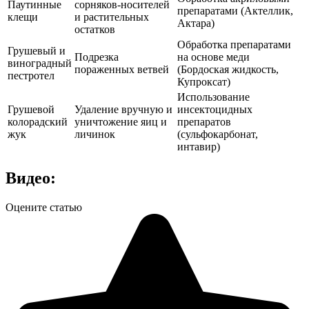
Паутинные
сорняков-носителей
препаратами (Актеллик,
клещи
и растительных
Актара)
остатков
Обработка препаратами
Грушевый и
Подрезка
на основе меди
виноградный
пораженных ветвей
(Бордоская жидкость,
пестротел
Купроксат)
Использование
Грушевой
Удаление вручную и
инсектоцидных
колорадский
уничтожение яиц и
препаратов
жук
личинок
(сульфокарбонат,
интавир)
Видео:
Оцените статью