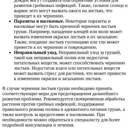
дождей могут создавать благоприятные условия для
развития грибковых инфекций. Также, сильное солнце и
жаркое лето могут вызвать ожоги на листьях, что
приведет к их чернению.
Паразиты и насекомые.
Некоторые паразиты и
насекомые могут быть причиной чернения листьев
груши. Например, нападение клещей или моли может
вызвать изменения окраски листьев и их засыхание.
Также, поедание листьев гусеницами или тли может
привести к их чернению и повреждению.
Неправильный уход.
Неправильный уход за грушей,
такой как неправильный полив или недостаток
питательных веществ, может способствовать чернению
листьев. Недостаток влаги или питательных веществ
может вызвать стресс для растения, что может привести
к изменению окраски и засыханию листьев.
В случае чернения листьев груши необходимо принять
соответствующие меры для предотвращения дальнейшего
развития проблемы. Рекомендуется своевременная обработка
растения против грибных инфекций, поддержание
правильного режима полива и адекватного питания груши, а
также контроль за вредителями и насекомыми. При
необходимости можно обратиться к специалисту для более
подробной консультации и лечения.