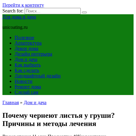
Перейти к контенту
Search for:
Для дома и дачи
unicoating.ru
Полезное
Архитектура
Декор дома
Дизайн интерьера
Дом и дача
Как выбрать
Как сделать
Ландшафтный дизайн
Новости
Ремонт дома
Сделай сам
Главная
»
Дом и дача
Почему чернеют листья у груши?
Причины и методы лечения