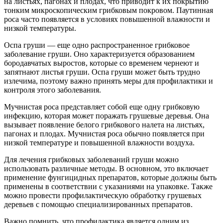
на листьях, пагонах и плодах, что приводит к их покрытию
тонким микроскопическим грибковым покровом. Паутинная
роса часто появляется в условиях повышенной влажности и
низкой температуры.
Оспа груши — еще одно распространенное грибковое
заболевание груши. Оно характеризуется образованием
бородавчатых выростов, которые со временем чернеют и
запятнают листья груши. Оспа груши может быть трудно
излечима, поэтому важно принять меры для профилактики и
контроля этого заболевания.
Мучнистая роса представляет собой еще одну грибковую
инфекцию, которая может поражать грушевые деревья. Она
вызывает появление белого грибкового налета на листьях,
пагонах и плодах. Мучнистая роса обычно появляется при
низкой температуре и повышенной влажности воздуха.
Для лечения грибковых заболеваний груши можно
использовать различные методы. В основном, это включает
применение фунгицидных препаратов, которые должны быть
применены в соответствии с указаниями на упаковке. Также
можно провести профилактическую обработку грушевых
деревьев с помощью специализированных препаратов.
Важно помнить, что профилактика является одним из