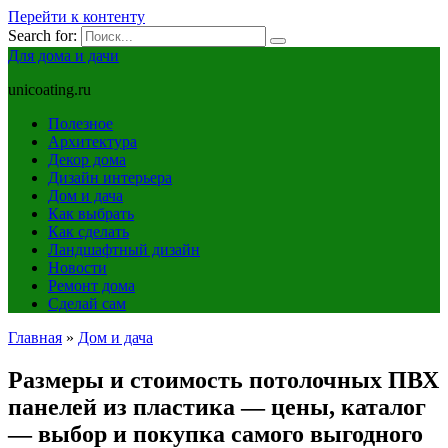
Перейти к контенту
Search for:
Для дома и дачи
unicoating.ru
Полезное
Архитектура
Декор дома
Дизайн интерьера
Дом и дача
Как выбрать
Как сделать
Ландшафтный дизайн
Новости
Ремонт дома
Сделай сам
Главная
»
Дом и дача
Размеры и стоимость потолочных ПВХ
панелей из пластика — цены, каталог
— выбор и покупка самого выгодного