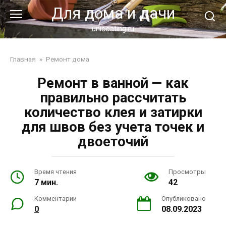
Перейти
Для дома и дачи
к
контенту
unicoating.ru
Главная
»
Ремонт дома
Ремонт в ванной — как
правильно рассчитать
количество клея и затирки
для швов без учета точек и
двоеточий
Время чтения
Просмотры
7 мин.
42
Комментарии
Опубликовано
0
08.09.2023