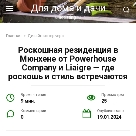
Перейти
Для дома и дачи
к
контенту
unicoating.ru
Главная
»
Дизайн интерьера
Роскошная резиденция в
Мюнхене от Powerhouse
Company и Liaigre — где
роскошь и стиль встречаются
Время чтения
Просмотры
9 мин.
25
Комментарии
Опубликовано
0
19.01.2024