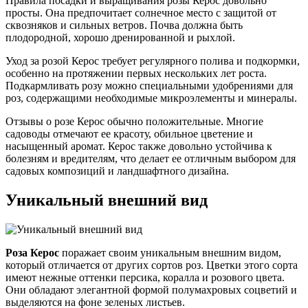
Правила посадки и выращивания розы Керос довольно
просты. Она предпочитает солнечное место с защитой от
сквозняков и сильных ветров. Почва должна быть
плодородной, хорошо дренированной и рыхлой.
Уход за розой Керос требует регулярного полива и подкормки,
особенно на протяжении первых нескольких лет роста.
Подкармливать розу можно специальными удобрениями для
роз, содержащими необходимые микроэлементы и минералы.
Отзывы о розе Керос обычно положительные. Многие
садоводы отмечают ее красоту, обильное цветение и
насыщенный аромат. Керос также довольно устойчива к
болезням и вредителям, что делает ее отличным выбором для
садовых композиций и ландшафтного дизайна.
Уникальный внешний вид
Роза Керос
поражает своим уникальным внешним видом,
который отличается от других сортов роз. Цветки этого сорта
имеют нежные оттенки персика, коралла и розового цвета.
Они обладают элегантной формой полумахровых соцветий и
выделяются на фоне зеленых листьев.