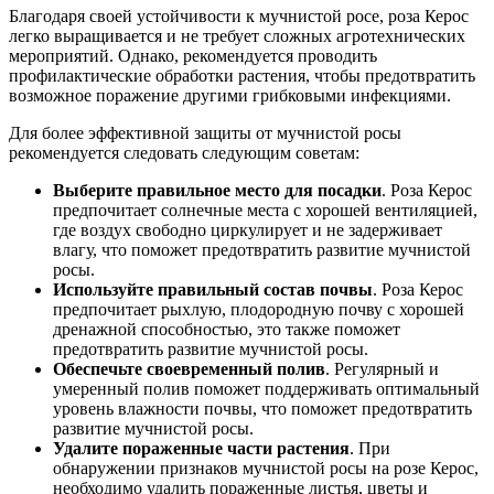
Благодаря своей устойчивости к мучнистой росе, роза Керос
легко выращивается и не требует сложных агротехнических
мероприятий. Однако, рекомендуется проводить
профилактические обработки растения, чтобы предотвратить
возможное поражение другими грибковыми инфекциями.
Для более эффективной защиты от мучнистой росы
рекомендуется следовать следующим советам:
Выберите правильное место для посадки
. Роза Керос
предпочитает солнечные места с хорошей вентиляцией,
где воздух свободно циркулирует и не задерживает
влагу, что поможет предотвратить развитие мучнистой
росы.
Используйте правильный состав почвы
. Роза Керос
предпочитает рыхлую, плодородную почву с хорошей
дренажной способностью, это также поможет
предотвратить развитие мучнистой росы.
Обеспечьте своевременный полив
. Регулярный и
умеренный полив поможет поддерживать оптимальный
уровень влажности почвы, что поможет предотвратить
развитие мучнистой росы.
Удалите пораженные части растения
. При
обнаружении признаков мучнистой росы на розе Керос,
необходимо удалить пораженные листья, цветы и