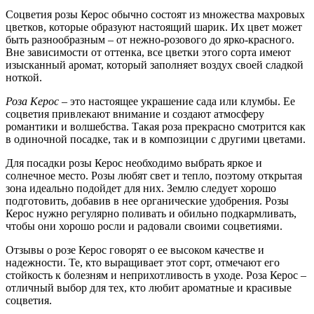
Соцветия розы Керос обычно состоят из множества махровых
цветков, которые образуют настоящий шарик. Их цвет может
быть разнообразным – от нежно-розового до ярко-красного.
Вне зависимости от оттенка, все цветки этого сорта имеют
изысканный аромат, который заполняет воздух своей сладкой
ноткой.
Роза Керос
– это настоящее украшение сада или клумбы. Ее
соцветия привлекают внимание и создают атмосферу
романтики и волшебства. Такая роза прекрасно смотрится как
в одиночной посадке, так и в композиции с другими цветами.
Для посадки розы Керос необходимо выбрать яркое и
солнечное место. Розы любят свет и тепло, поэтому открытая
зона идеально подойдет для них. Землю следует хорошо
подготовить, добавив в нее органические удобрения. Розы
Керос нужно регулярно поливать и обильно подкармливать,
чтобы они хорошо росли и радовали своими соцветиями.
Отзывы о розе Керос говорят о ее высоком качестве и
надежности. Те, кто выращивает этот сорт, отмечают его
стойкость к болезням и неприхотливость в уходе. Роза Керос –
отличный выбор для тех, кто любит ароматные и красивые
соцветия.