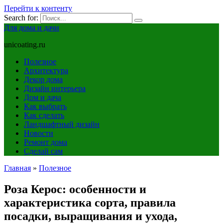
Перейти к контенту
Search for:
Для дома и дачи
unicoating.ru
Полезное
Архитектура
Декор дома
Дизайн интерьера
Дом и дача
Как выбрать
Как сделать
Ландшафтный дизайн
Новости
Ремонт дома
Сделай сам
Главная
»
Полезное
Роза Керос: особенности и
характеристика сорта, правила
посадки, выращивания и ухода,