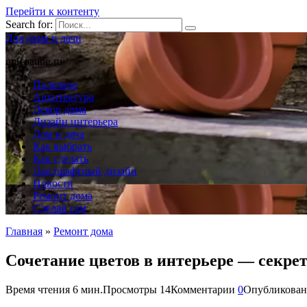
Перейти к контенту
Search for:
Для дома и дачи
unicoating.ru
Полезное
Архитектура
Декор дома
Дизайн интерьера
Дом и дача
Как выбрать
Как сделать
Ландшафтный дизайн
Новости
Ремонт дома
Сделай сам
Главная
»
Ремонт дома
Сочетание цветов в интерьере — секре
Время чтения
6 мин.
Просмотры
14
Комментарии
0
Опубликован