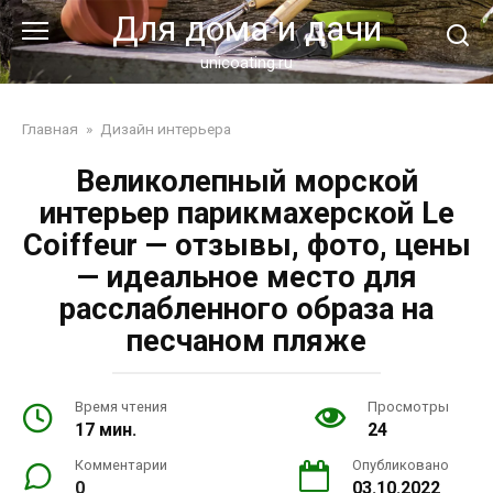
Перейти
Для дома и дачи
к
контенту
unicoating.ru
Главная
»
Дизайн интерьера
Великолепный морской
интерьер парикмахерской Le
Coiffeur — отзывы, фото, цены
— идеальное место для
расслабленного образа на
песчаном пляже
Время чтения
Просмотры
17 мин.
24
Комментарии
Опубликовано
0
03.10.2022