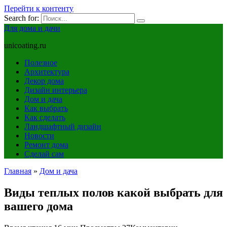
Перейти к контенту
Search for:
Для дома и дачи
unicoating.ru
Полезное
Архитектура
Декор дома
Дизайн интерьера
Дом и дача
Как выбрать
Как сделать
Ландшафтный дизайн
Новости
Ремонт дома
Сделай сам
Главная
»
Дом и дача
Виды теплых полов какой выбрать для
вашего дома