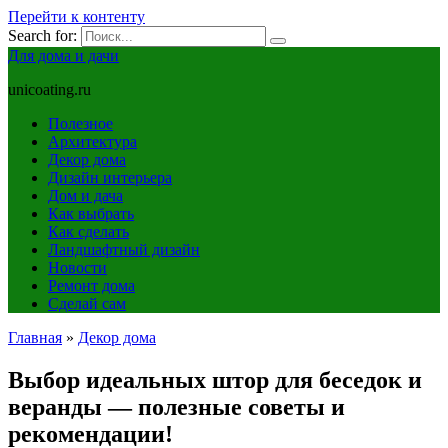
Перейти к контенту
Search for:
Для дома и дачи
unicoating.ru
Полезное
Архитектура
Декор дома
Дизайн интерьера
Дом и дача
Как выбрать
Как сделать
Ландшафтный дизайн
Новости
Ремонт дома
Сделай сам
Главная
»
Декор дома
Выбор идеальных штор для беседок и
веранды — полезные советы и
рекомендации!