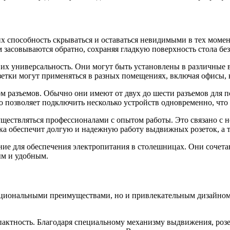
х способность скрываться и оставаться невидимыми в тех момен
 засовываются обратно, сохраняя гладкую поверхность стола без
х универсальность. Они могут быть установлены в различные в
зетки могут применяться в разных помещениях, включая офисы, 
м разъемов. Обычно они имеют от двух до шести разъемов для 
о позволяет подключить несколько устройств одновременно, что
ществляться профессионалами с опытом работы. Это связано с 
вка обеспечит долгую и надежную работу выдвижных розеток, а
ие для обеспечения электропитания в столешницах. Они сочетаю
ым и удобным.
циональными преимуществами, но и привлекательным дизайном,
пактность. Благодаря специальному механизму выдвижения, розет