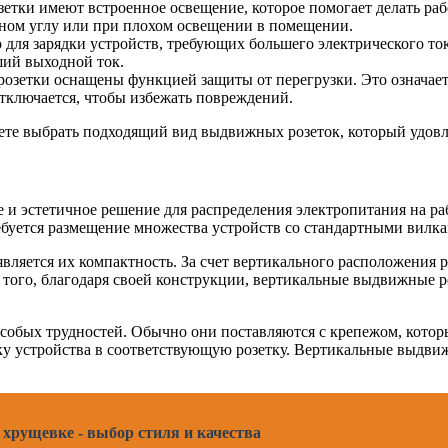
тки имеют встроенное освещение, которое помогает делать рабо
енном углу или при плохом освещении в помещении.
о для зарядки устройств, требующих большего электрического то
ший выходной ток.
розетки оснащены функцией защиты от перегрузки. Это означае
отключается, чтобы избежать повреждений.
ете выбрать подходящий вид выдвижных розеток, который удовл
и эстетичное решение для распределения электропитания на ра
ребуется размещение множества устройств со стандартными вилка
яется их компактность. За счет вертикального расположения р
е того, благодаря своей конструкции, вертикальные выдвижные
собых трудностей. Обычно они поставляются с крепежом, которы
ку устройства в соответствующую розетку. Вертикальные выдв
хрущевке - выбор стиля и качества