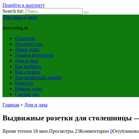
Перейти к контенту
Search for:
Для дома и дачи
unicoating.ru
Полезное
Архитектура
Декор дома
Дизайн интерьера
Дом и дача
Как выбрать
Как сделать
Ландшафтный дизайн
Новости
Ремонт дома
Сделай сам
Главная
»
Дом и дача
Выдвижные розетки для столешницы — 
Время чтения
18 мин.
Просмотры
23
Комментарии
0
Опубликова