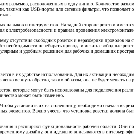
ких разъемов, расположенных в одну линию. Количество разъемо
, такими как USB-порты или сетевые фильтры, что позволяет о
иков.
ых навыков и инструментов. На задней стороне розетки имеются
ия к электробезопасности и правила проведения электромонтажн
му отсутствия свободных розеток и неразберихи проводов на с
ез необходимости перебирать провода и искать свободные розет
пулярным и удобным решением для рабочих и домашних простра
тся в их удобстве использования. Для их активации необходим
легко вернуть обратно, таким образом, она не будет мешать на 
зеток, которые могут быть использованы для подключения разл
оличество может быть изменено.
тобы установить их на столешницу, необходимо сначала вырезат
х элементов. Важно учесть, что установка розетки должна быт
вания и расширяют функциональность рабочей области. Они поз
овременному дизайну, они идеально вписываются в интерьер офи