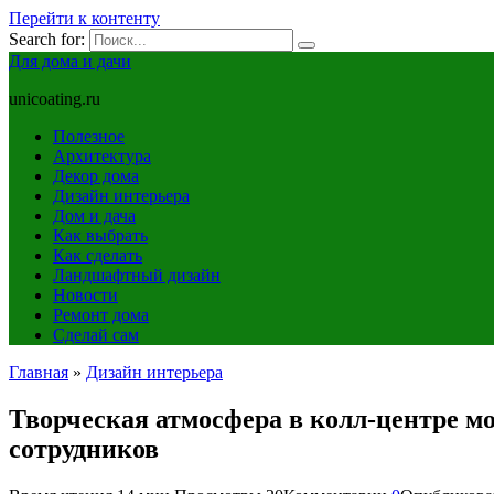
Перейти к контенту
Search for:
Для дома и дачи
unicoating.ru
Полезное
Архитектура
Декор дома
Дизайн интерьера
Дом и дача
Как выбрать
Как сделать
Ландшафтный дизайн
Новости
Ремонт дома
Сделай сам
Главная
»
Дизайн интерьера
Творческая атмосфера в колл-центре м
сотрудников