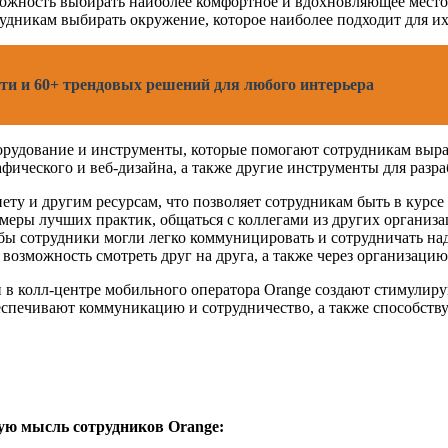
жность выбирать наиболее комфортное и вдохновляющее место д
трудникам выбирать окружение, которое наиболее подходит для их
сти и 60+ трендовых решений для любого интерьера
борудование и инструменты, которые помогают сотрудникам выра
фического и веб-дизайна, а также другие инструменты для разра
нету и другим ресурсам, что позволяет сотрудникам быть в курс
меры лучших практик, общаться с коллегами из других организа
бы сотрудники могли легко коммуницировать и сотрудничать на
 возможность смотреть друг на друга, а также через организаци
ии в колл-центре мобильного оператора Orange создают стимул
еспечивают коммуникацию и сотрудничество, а также способств
ую мысль сотрудников Orange: