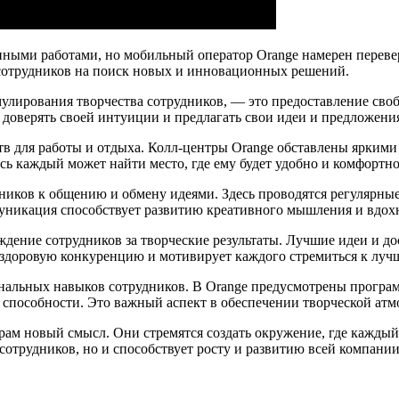
ыми работами, но мобильный оператор Orange намерен перевер
 сотрудников на поиск новых и инновационных решений.
мулирования творчества сотрудников, — это предоставление св
доверять своей интуиции и предлагать свои идеи и предложени
ств для работы и отдыха. Колл-центры Orange обставлены ярки
сь каждый может найти место, где ему будет удобно и комфортно
ников к общению и обмену идеями. Здесь проводятся регулярные
муникация способствует развитию креативного мышления и вдохн
аждение сотрудников за творческие результаты. Лучшие идеи и 
 здоровую конкуренцию и мотивирует каждого стремиться к лучш
ональных навыков сотрудников. В Orange предусмотрены програм
 способности. Это важный аспект в обеспечении творческой атм
рам новый смысл. Они стремятся создать окружение, где каждый
сотрудников, но и способствует росту и развитию всей компании