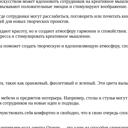
скусством может вдохновить сотрудников на креативное мышлен
 вызывают положительные эмоции и стимулируют воображение.
де сотрудники могут расслабиться, поговорить или почитать к
ией для новых творческих проектов.
идают красоту, но и создают атмосферу гармонии и спокойствия.
тресса и стимулировать креативное мышление.
тра поможет создать творческую и вдохновляющую атмосферу, с
та, такие как оранжевый, фиолетовый и зеленый. Эти цвета вы
мебели и предметов интерьера. Например, столы и стулья могут
я сотрудников на новые идеи и подходы.
увствовать себя комфортно и свободно, что в свою очередь спо
 интерьере колл-центра Orange — это один из способов стимули