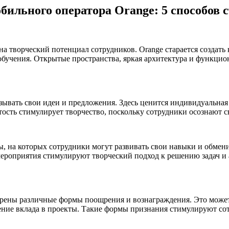
бильного оператора Orange: 5 способов 
на творческий потенциал сотрудников. Orange старается создат
 обучения. Открытые пространства, яркая архитектура и функци
азывать свои идеи и предложения. Здесь ценится индивидуальна
ость стимулирует творчество, поскольку сотрудники осознают св
сы, на которых сотрудники могут развивать свои навыки и обмен
е мероприятия стимулируют творческий подход к решению задач 
трены различные формы поощрения и вознаграждения. Это может
ение вклада в проекты. Такие формы признания стимулируют со