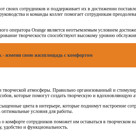
от своих сотрудников и поддерживает их в достижении постав
 руководства и команды коллег помогает сотрудникам преодолев
ьного оператора Orange является неотъемлемым условием достиж
ирование творческости способствуют высокому уровню обслужив
 - измени свою жилплощадь с комфортом
нии творческой атмосферы. Правильно организованный и стиму
особов, которые помогут создать творческую и вдохновляющую а
сыщенные цвета в интерьере, которые поднимут настроение сот
 оптимальные условия для работы.
 о комфорте сотрудников поможет им оставаться в творческом н
у, удобство и функциональность.